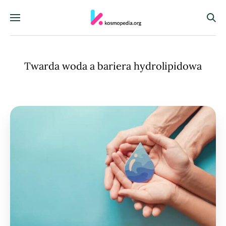
Skocz do treści
Menu
Szuka
Twarda woda a bariera hydrolipidowa