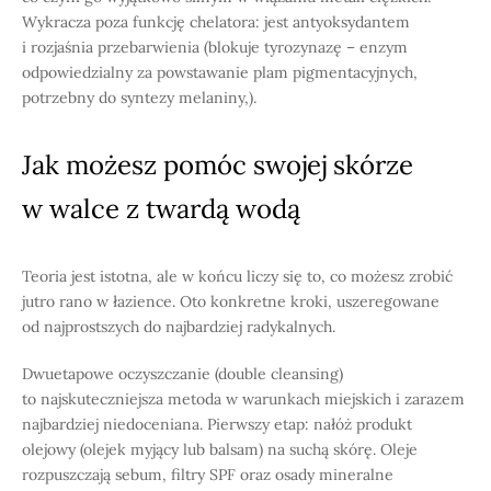
Wykracza poza funkcję chelatora: jest antyoksydantem
i rozjaśnia przebarwienia (blokuje tyrozynazę – enzym
odpowiedzialny za powstawanie plam pigmentacyjnych,
potrzebny do syntezy melaniny,).
Jak możesz pomóc swojej skórze
w walce z twardą wodą
Teoria jest istotna, ale w końcu liczy się to, co możesz zrobić
jutro rano w łazience. Oto konkretne kroki, uszeregowane
od najprostszych do najbardziej radykalnych.
Dwuetapowe oczyszczanie (double cleansing)
to najskuteczniejsza metoda w warunkach miejskich i zarazem
najbardziej niedoceniana. Pierwszy etap: nałóż produkt
olejowy (olejek myjący lub balsam) na suchą skórę. Oleje
rozpuszczają sebum, filtry SPF oraz osady mineralne