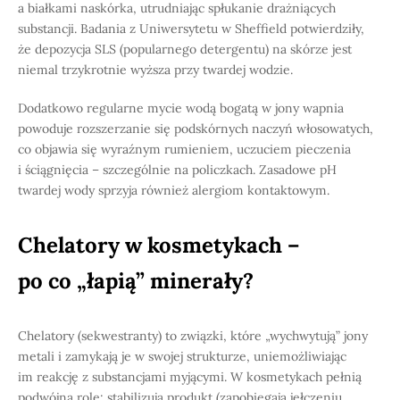
a białkami naskórka, utrudniając spłukanie drażniących
substancji. Badania z Uniwersytetu w Sheffield potwierdziły,
że depozycja SLS (popularnego detergentu) na skórze jest
niemal trzykrotnie wyższa przy twardej wodzie.
Dodatkowo regularne mycie wodą bogatą w jony wapnia
powoduje rozszerzanie się podskórnych naczyń włosowatych,
co objawia się wyraźnym rumieniem, uczuciem pieczenia
i ściągnięcia – szczególnie na policzkach. Zasadowe pH
twardej wody sprzyja również alergiom kontaktowym.
Chelatory w kosmetykach –
po co „łapią” minerały?
Chelatory (sekwestranty) to związki, które „wychwytują” jony
metali i zamykają je w swojej strukturze, uniemożliwiając
im reakcję z substancjami myjącymi. W kosmetykach pełnią
podwójną rolę: stabilizują produkt (zapobiegają jełczeniu