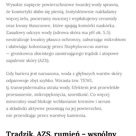
Wysokie napięcie powierzchniowe twardej wody sprawia,
że kosmetyki słabo się pienią. Instynktownie nakładamy
więcej żelu, pocieramy mocniej i wypłukujemy ceramidy
oraz kwasy tłuszczowe, które spajają komórki naskórka.
Zasadowy odczyn wody (zdrowa skóra ma pH ok. 5,5)
neutralizuje kwaśny płaszcz ochronny, zaburzając mikrobiom
i ułatwiając kolonizację przez
Staphylococcus aureus
— gronkowca złocistego zaostrzającego trądzik i atopowe
zapalenie skóry (AZS).
Gdy bariera jest naruszona, woda z głębszych warstw skóry
odparowuje zbyt szybko. Wzrasta tzw. TEWL
tj. transepidermalna utrata wody. Efektem jest przewlekłe
przesuszenie, mikropęknięcia, szorstkość. Co więcej
mineralny osad blokuje wchłanianie kremów i serum
a składniki aktywne pozostają na jej powierzchni,
nie przenikając przez warstwę kamienia.
Trądzik, AZS, rumień – wspólny