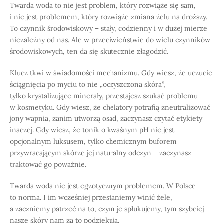
Twarda woda to nie jest problem, który rozwiąże się sam,
i nie jest problemem, który rozwiąże zmiana żelu na droższy.
To czynnik środowiskowy – stały, codzienny i w dużej mierze
niezależny od nas. Ale w przeciwieństwie do wielu czynników
środowiskowych, ten da się skutecznie złagodzić.
Klucz tkwi w świadomości mechanizmu. Gdy wiesz, że uczucie
ściągnięcia po myciu to nie „oczyszczona skóra”,
tylko krystalizujące minerały, przestajesz szukać problemu
w kosmetyku. Gdy wiesz, że chelatory potrafią zneutralizować
jony wapnia, zanim utworzą osad, zaczynasz czytać etykiety
inaczej. Gdy wiesz, że tonik o kwaśnym pH nie jest
opcjonalnym luksusem, tylko chemicznym buforem
przywracającym skórze jej naturalny odczyn – zaczynasz
traktować go poważnie.
Twarda woda nie jest egzotycznym problemem. W Polsce
to norma. I im wcześniej przestaniemy winić żele,
a zaczniemy patrzeć na to, czym je spłukujemy, tym szybciej
nasze skóry nam za to podziękują.