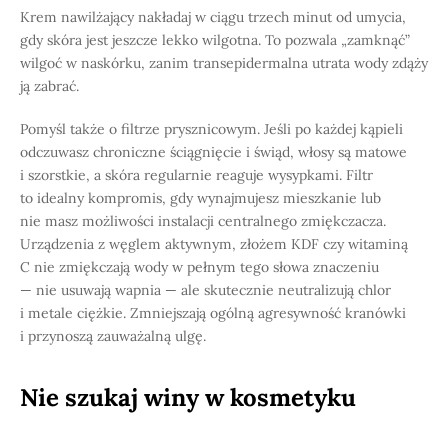
Krem nawilżający nakładaj w ciągu trzech minut od umycia,
gdy skóra jest jeszcze lekko wilgotna. To pozwala „zamknąć”
wilgoć w naskórku, zanim transepidermalna utrata wody zdąży
ją zabrać.
Pomyśl także o filtrze prysznicowym. Jeśli po każdej kąpieli
odczuwasz chroniczne ściągnięcie i świąd, włosy są matowe
i szorstkie, a skóra regularnie reaguje wysypkami. Filtr
to idealny kompromis, gdy wynajmujesz mieszkanie lub
nie masz możliwości instalacji centralnego zmiękczacza.
Urządzenia z węglem aktywnym, złożem KDF czy witaminą
C nie zmiękczają wody w pełnym tego słowa znaczeniu
— nie usuwają wapnia — ale skutecznie neutralizują chlor
i metale ciężkie. Zmniejszają ogólną agresywność kranówki
i przynoszą zauważalną ulgę.
Nie szukaj winy w kosmetyku