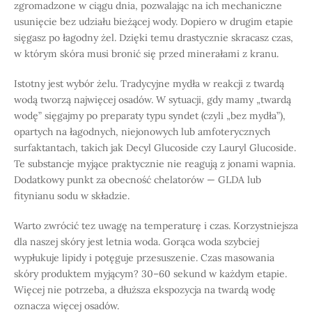
zgromadzone w ciągu dnia, pozwalając na ich mechaniczne
usunięcie bez udziału bieżącej wody. Dopiero w drugim etapie
sięgasz po łagodny żel. Dzięki temu drastycznie skracasz czas,
w którym skóra musi bronić się przed minerałami z kranu.
Istotny jest wybór żelu. Tradycyjne mydła w reakcji z twardą
wodą tworzą najwięcej osadów. W sytuacji, gdy mamy „twardą
wodę” sięgajmy po preparaty typu syndet (czyli „bez mydła”),
opartych na łagodnych, niejonowych lub amfoterycznych
surfaktantach, takich jak Decyl Glucoside czy Lauryl Glucoside.
Te substancje myjące praktycznie nie reagują z jonami wapnia.
Dodatkowy punkt za obecność chelatorów — GLDA lub
fitynianu sodu w składzie.
Warto zwrócić tez uwagę na temperaturę i czas. Korzystniejsza
dla naszej skóry jest letnia woda. Gorąca woda szybciej
wypłukuje lipidy i potęguje przesuszenie. Czas masowania
skóry produktem myjącym? 30–60 sekund w każdym etapie.
Więcej nie potrzeba, a dłuższa ekspozycja na twardą wodę
oznacza więcej osadów.