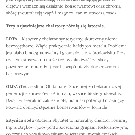
olejów i wzmacniają działanie konserwantów) oraz chronią
skórę (neutralizują wapń i magnez, zanim utworzą osad).
Trzy najważniejsze chelatory różnią się istotnie.
EDTA
– klasyczny chelator syntetyczny, skuteczny niemal
bezwyjątkowo. Wiąże praktycznie każdy jon metalu. Problem:
jest słabo biodegradowalny i gromadzi się w środowisku. Przy
częstym stosowaniu może też „wypłukiwać” ze skóry
pożyteczne minerały tj. cynk i wapń niezbędne enzymom
barierowym.
GLDA
(Tetrasodium Glutamate Diacetate) – chelator nowej
generacji z surowców roślinnych, wysoce biodegradowalny.
Działa w szerokim zakresie pH, ma niski potencjał drażniący.
Pozwala obniżyć stężenie konserwantów w formule.
Fitynian sodu
(Sodium Phytate) to naturalny chelator roślinny
(np. z otrębów ryżowych) z sześcioma grupami fosforanowymi,
co czyni go wyjątkowo silnym w wiązaniu metali ciężkich.