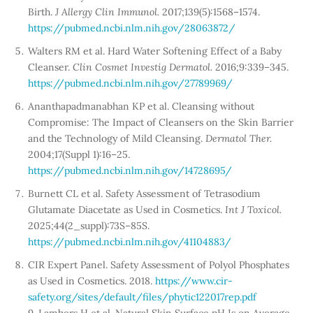
Birth.
J Allergy Clin Immunol.
2017;139(5):1568–1574.
https://pubmed.ncbi.nlm.nih.gov/28063872/
Walters RM et al. Hard Water Softening Effect of a Baby
Cleanser.
Clin Cosmet Investig Dermatol.
2016;9:339–345.
https://pubmed.ncbi.nlm.nih.gov/27789969/
Ananthapadmanabhan KP et al. Cleansing without
Compromise: The Impact of Cleansers on the Skin Barrier
and the Technology of Mild Cleansing.
Dermatol Ther.
2004;17(Suppl 1):16–25.
https://pubmed.ncbi.nlm.nih.gov/14728695/
Burnett CL et al. Safety Assessment of Tetrasodium
Glutamate Diacetate as Used in Cosmetics.
Int J Toxicol.
2025;44(2_suppl):73S–85S.
https://pubmed.ncbi.nlm.nih.gov/41104883/
CIR Expert Panel. Safety Assessment of Polyol Phosphates
as Used in Cosmetics. 2018.
https://www.cir-
safety.org/sites/default/files/phytic122017rep.pdf