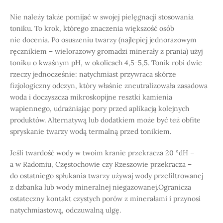
Nie należy także pomijać w swojej pielęgnacji stosowania
toniku. To krok, którego znaczenia większość osób
nie docenia. Po osuszeniu twarzy (najlepiej jednorazowym
ręcznikiem – wielorazowy gromadzi minerały z prania) użyj
toniku o kwaśnym pH, w okolicach 4,5-5,5. Tonik robi dwie
rzeczy jednocześnie: natychmiast przywraca skórze
fizjologiczny odczyn, który właśnie zneutralizowała zasadowa
woda i doczyszcza mikroskopijne resztki kamienia
wapiennego, udrażniając pory przed aplikacją kolejnych
produktów. Alternatywą lub dodatkiem może być też obfite
spryskanie twarzy wodą termalną przed tonikiem.
Jeśli twardość wody w twoim kranie przekracza 20 °dH –
a w Radomiu, Częstochowie czy Rzeszowie przekracza –
do ostatniego spłukania twarzy używaj wody przefiltrowanej
z dzbanka lub wody mineralnej niegazowanej.Ogranicza
ostateczny kontakt czystych porów z minerałami i przynosi
natychmiastową, odczuwalną ulgę.