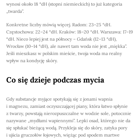
wynosi około 18 °dH (stopni niemieckich) to już kategoria
„twarda”.
Konkretne liczby mówią więcej. Radom: 23–25 °dH.
Częstochowa: 22–24 °dH. Kraków: 18–20 °dH. Warszawa: 17–19
°dH. Nieco lepiej jest na północy – Gdańsk (12–13 °dH),
Wrocław (10–14 °dH), ale nawet tam woda nie jest „miękka”.
Jeśli mieszkasz w polskim mieście, twoja woda ma realny
wpływ na kondycję skóry.
Co się dzieje podczas mycia
Gdy substancje myjące spotykają się z jonami wapnia
i magnezu, zamiast oczyszczającej piany, która łatwo spłynie
z twarzy, powstają nierozpuszczalne w wodzie sole, potocznie
nazywane „mydłami wapiennymi”. Lepki osad, którego nie da
się spłukać bieżącą wodą. Przykleja się do skóry, zatyka pory
i ujścia gruczołów łojowych, więżąc pod spodem martwe