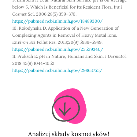
9. Lambers H et al. Natural Skin Surface pH Is on Average
below 5, Which Is Beneficial for Its Resident Flora.
Int J
Cosmet Sci.
2006;28(5):359–370.
https://pubmed.ncbi.nlm.nih.gov/18489300/
10. Kołodyńska D. Application of a New Generation of
Complexing Agents in Removal of Heavy Metal Ions.
Environ Sci Pollut Res.
2013;20(9):5939–5949.
https://pubmed.ncbi.nlm.nih.gov/23539340/
11. Proksch E. pH in Nature, Humans and Skin.
J Dermatol.
2018;45(9):1044–1052.
https://pubmed.ncbi.nlm.nih.gov/29863755/
Analizuj składy kosmetyków!