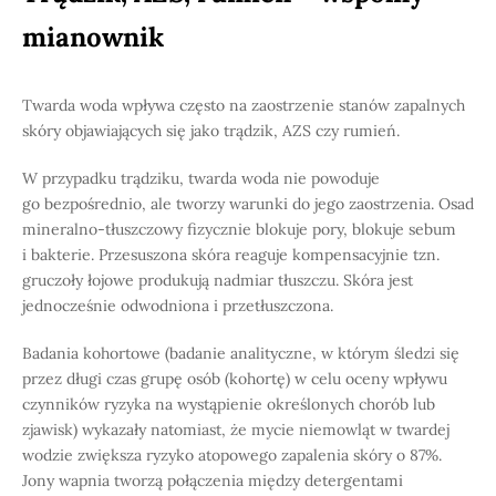
mianownik
Twarda woda wpływa często na zaostrzenie stanów zapalnych
skóry objawiających się jako trądzik, AZS czy rumień.
W przypadku trądziku, twarda woda nie powoduje
go bezpośrednio, ale tworzy warunki do jego zaostrzenia. Osad
mineralno-tłuszczowy fizycznie blokuje pory, blokuje sebum
i bakterie. Przesuszona skóra reaguje kompensacyjnie tzn.
gruczoły łojowe produkują nadmiar tłuszczu. Skóra jest
jednocześnie odwodniona i przetłuszczona.
Badania kohortowe (badanie analityczne, w którym śledzi się
przez długi czas grupę osób (kohortę) w celu oceny wpływu
czynników ryzyka na wystąpienie określonych chorób lub
zjawisk) wykazały natomiast, że mycie niemowląt w twardej
wodzie zwiększa ryzyko atopowego zapalenia skóry o 87%.
Jony wapnia tworzą połączenia między detergentami