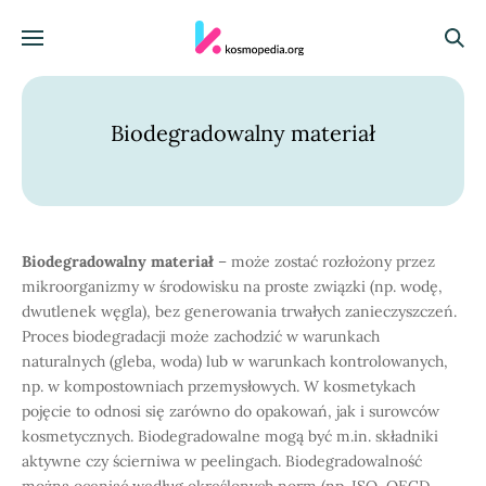
Skocz do treści
Menu
Szuka
Biodegradowalny materiał
Biodegradowalny materiał
– może zostać rozłożony przez
mikroorganizmy w środowisku na proste związki (np. wodę,
dwutlenek węgla), bez generowania trwałych zanieczyszczeń.
Proces biodegradacji może zachodzić w warunkach
naturalnych (gleba, woda) lub w warunkach kontrolowanych,
np. w kompostowniach przemysłowych. W kosmetykach
pojęcie to odnosi się zarówno do opakowań, jak i surowców
kosmetycznych. Biodegradowalne mogą być m.in. składniki
aktywne czy ścierniwa w peelingach. Biodegradowalność