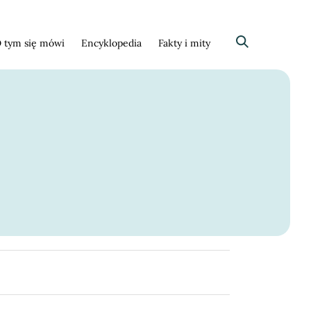
 tym się mówi
Encyklopedia
Fakty i mity
Szukaj