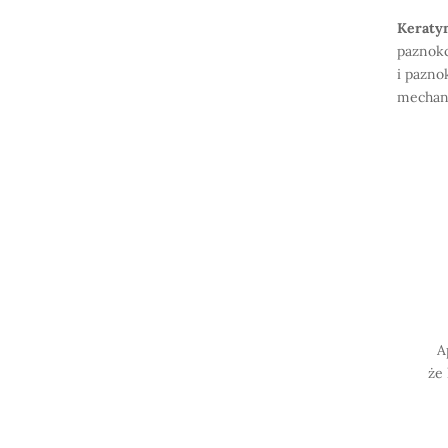
Keraty
paznokc
i pazno
mechani
A
że 