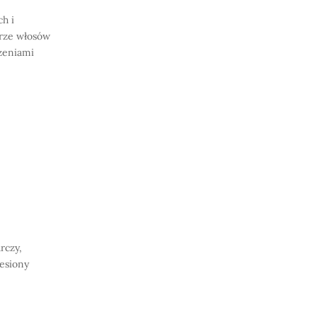
ch i
urze włosów
dzeniami
rczy,
iesiony