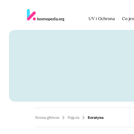
Skocz do treści
UV i Ochrona
Co je
Strona główna
Pojęcia
Keratyna