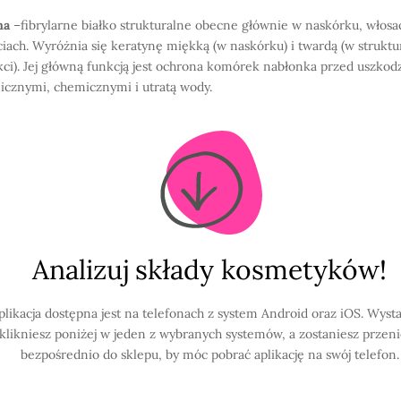
na
–fibrylarne białko strukturalne obecne głównie w naskórku, włosa
iach. Wyróżnia się keratynę miękką (w naskórku) i twardą (w strukt
kci). Jej główną funkcją jest ochrona komórek nabłonka przed uszko
cznymi, chemicznymi i utratą wody.
Analizuj składy kosmetyków!
plikacja dostępna jest na telefonach z system Android oraz iOS. Wysta
klikniesz poniżej w jeden z wybranych systemów, a zostaniesz przen
bezpośrednio do sklepu, by móc pobrać aplikację na swój telefon.