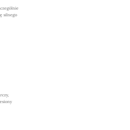
zczególnie
ję silnego
rczy,
iesiony