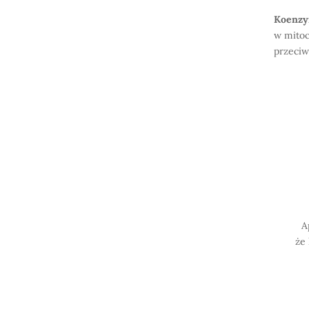
Koenz
w mitoc
przeciw
A
że 