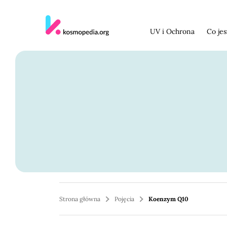
Skocz do treści
UV i Ochrona
Co je
Strona główna
Pojęcia
Koenzym Q10