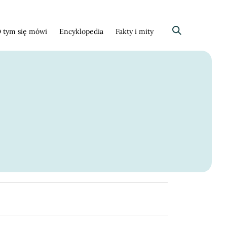
 tym się mówi
Encyklopedia
Fakty i mity
Szukaj