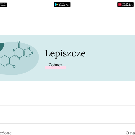
Lepiszcze
Zobacz
zeżone
O na