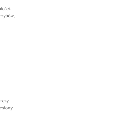
łości.
rzybów,
rczy,
iesiony