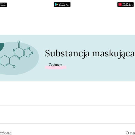
Substancja maskująca
Zobacz
zeżone
O na