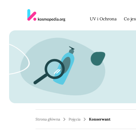
Skocz do treści
UV i Ochrona
Co je
Strona główna
Pojęcia
Konserwant