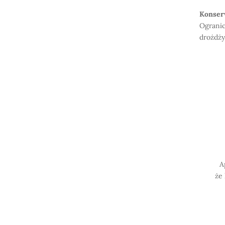
Konser
Ogranic
drożdży
A
że 