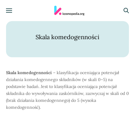
Skocz do treści
Menu
Szuka
Skala komedogenności
Skala komedogenności
– klasyfikacja oceniająca potencjał
działania komedogennego składników (w skali 0–5) na
podstawie badań. Jest to klasyfikacja oceniająca potencjał
składnika do wywoływania zaskórników, zazwyczaj w skali od 0
(brak działania komedogennego) do 5 (wysoka
komedogenność).