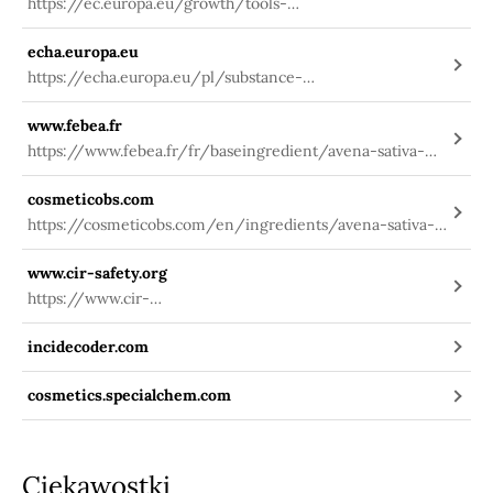
https://ec.europa.eu/growth/tools-
databases/cosing/index.cfm?
echa.europa.eu
fuseaction=search.details_v2&id=74463
https://echa.europa.eu/pl/substance-
information/-/substanceinfo/100.074.224
www.febea.fr
https://www.febea.fr/fr/baseingredient/avena-sativa-
kernel-extract
cosmeticobs.com
https://cosmeticobs.com/en/ingredients/avena-sativa-
kernel-extract-1080
www.cir-safety.org
https://www.cir-
safety.org/sites/default/files/avena_sativa.pdf
incidecoder.com
cosmetics.specialchem.com
Ciekawostki