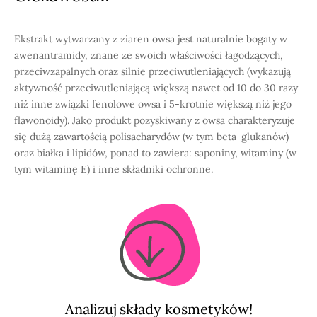
Ekstrakt wytwarzany z ziaren owsa jest naturalnie bogaty w
awenantramidy, znane ze swoich właściwości łagodzących,
przeciwzapalnych oraz silnie przeciwutleniających (wykazują
aktywność przeciwutleniającą większą nawet od 10 do 30 razy
niż inne związki fenolowe owsa i 5-krotnie większą niż jego
flawonoidy). Jako produkt pozyskiwany z owsa charakteryzuje
się dużą zawartością polisacharydów (w tym beta-glukanów)
oraz białka i lipidów, ponad to zawiera: saponiny, witaminy (w
tym witaminę E) i inne składniki ochronne.
Analizuj składy kosmetyków!