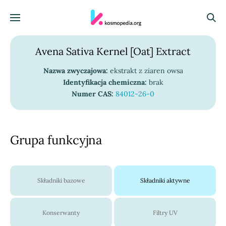
Skocz do treści
Menu
Szuka
Avena Sativa Kernel [Oat] Extract
Nazwa zwyczajowa:
ekstrakt z ziaren owsa
Identyfikacja chemiczna:
brak
Numer CAS:
84012-26-0
Grupa funkcyjna
Składniki bazowe
Składniki aktywne
Konserwanty
Filtry UV