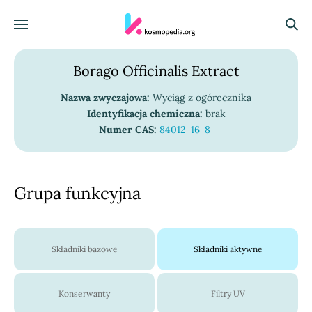
Skocz do treści
Menu
Szuka
Borago Officinalis Extract
Nazwa zwyczajowa:
Wyciąg z ogórecznika
Identyfikacja chemiczna:
brak
Numer CAS:
84012-16-8
Grupa funkcyjna
Składniki bazowe
Składniki aktywne
Konserwanty
Filtry UV