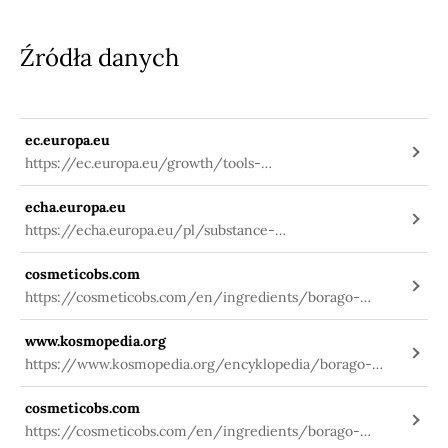
Źródła danych
ec.europa.eu
https://ec.europa.eu/growth/tools-
databases/cosing/index.cfm?
echa.europa.eu
fuseaction=search.details_v2&id=74512
https://echa.europa.eu/pl/substance-
information/-/substanceinfo/100.074.215
cosmeticobs.com
https://cosmeticobs.com/en/ingredients/borago-
officinalis-seed-oil-310
www.kosmopedia.org
https://www.kosmopedia.org/encyklopedia/borago-
officinalis-extract/
cosmeticobs.com
https://cosmeticobs.com/en/ingredients/borago-