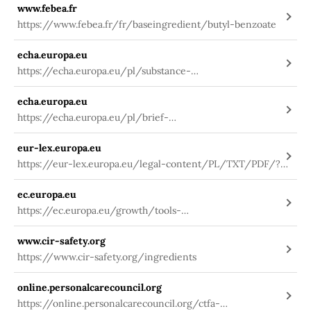
www.febea.fr
fuseaction=search.details_v2&id=31706
https://www.febea.fr/fr/baseingredient/butyl-benzoate
echa.europa.eu
https://echa.europa.eu/pl/substance-
information/-/substanceinfo/100.004.775
echa.europa.eu
https://echa.europa.eu/pl/brief-
profile/-/briefprofile/100.004.775
eur-lex.europa.eu
https://eur-lex.europa.eu/legal-content/PL/TXT/PDF/?
uri=CELEX:32009R1223&from=PL
ec.europa.eu
https://ec.europa.eu/growth/tools-
databases/cosing/index.cfm?
www.cir-safety.org
fuseaction=search.details_v2&id=29474
https://www.cir-safety.org/ingredients
online.personalcarecouncil.org
https://online.personalcarecouncil.org/ctfa-