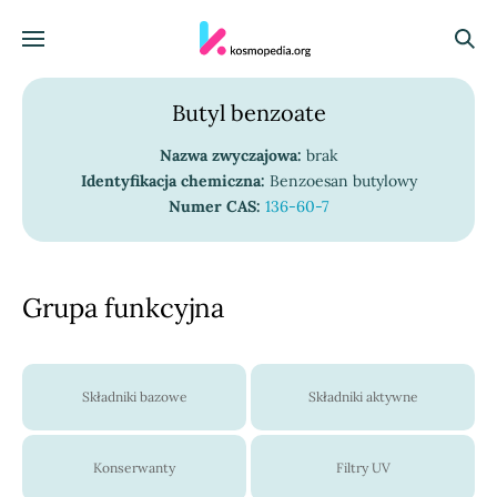
Skocz do treści
Menu
Szuka
Butyl benzoate
Nazwa zwyczajowa:
brak
Identyfikacja chemiczna:
Benzoesan butylowy
Numer CAS:
136-60-7
Grupa funkcyjna
Składniki bazowe
Składniki aktywne
Konserwanty
Filtry UV