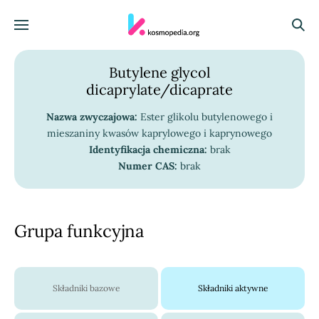
Skocz do treści
Menu
Szuka
Butylene glycol
dicaprylate/dicaprate
Nazwa zwyczajowa:
Ester glikolu butylenowego i
mieszaniny kwasów kaprylowego i kaprynowego
Identyfikacja chemiczna:
brak
Numer CAS:
brak
Grupa funkcyjna
Składniki bazowe
Składniki aktywne