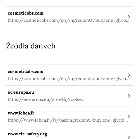
cosmeticobs.com
https://cosmeticobs.com/en/ingredients/butylene-glycol-
dicaprylatedicaprate-3660
Źródła danych
cosmeticobs.com
https://cosmeticobs.com/en/ingredients/butylene-glycol-
dicaprylatedicaprate-3660
ec.europa.eu
https://ec.europa.eu/growth/tools-
databases/cosing/index.cfm?
www.febea.fr
fuseaction=search.details_v2&id=74757
https://www.febea.fr/fr/baseingredient/butylene-glycol-
dicaprylate-dicaprate
www.cir-safety.org