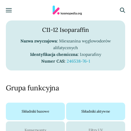
Skocz do treści
Menu
Szuka
C11-12 Isoparaffin
Nazwa zwyczajowa:
Mieszanina węglowodorów
alifatycznych
Identyfikacja chemiczna:
Izoparafiny
Numer CAS:
246538-76-1
Grupa funkcyjna
Składniki bazowe
Składniki aktywne
Konserwanty
Filtry UV