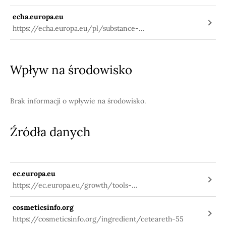
echa.europa.eu
https://echa.europa.eu/pl/substance-
information/-/substanceinfo/100.105.779
Wpływ na środowisko
Brak informacji o wpływie na środowisko.
Źródła danych
ec.europa.eu
https://ec.europa.eu/growth/tools-
databases/cosing/index.cfm?
cosmeticsinfo.org
fuseaction=search.details_v2&id=75123
https://cosmeticsinfo.org/ingredient/ceteareth-55