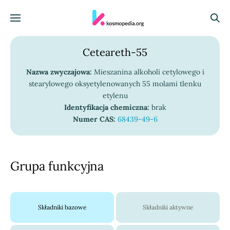
Skocz do treści
Menu
Szuka
Ceteareth-55
Nazwa zwyczajowa:
Mieszanina alkoholi cetylowego i
stearylowego oksyetylenowanych 55 molami tlenku
etylenu
Identyfikacja chemiczna:
brak
Numer CAS:
68439-49-6
Grupa funkcyjna
Składniki bazowe
Składniki aktywne