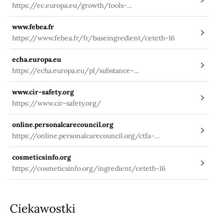
https://ec.europa.eu/growth/tools-
databases/cosing/index.cfm?
www.febea.fr
fuseaction=search.details_v2&id=75148
https://www.febea.fr/fr/baseingredient/ceteth-16
echa.europa.eu
https://echa.europa.eu/pl/substance-
information/-/substanceinfo/100.105.524
www.cir-safety.org
https://www.cir-safety.org/
online.personalcarecouncil.org
https://online.personalcarecouncil.org/ctfa-
static/online/lists/cir-pdfs/PR581.PDF
cosmeticsinfo.org
https://cosmeticsinfo.org/ingredient/ceteth-16
Ciekawostki