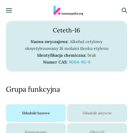
Skocz do treści
Menu
Szuka
Ceteth-16
Nazwa zwyczajowa:
Alkohol cetylowy
oksyetylenowany 16 molami tlenku etylenu
Identyfikacja chemiczna:
brak
Numer CAS:
9004-95-9
Grupa funkcyjna
Składniki bazowe
Składniki aktywne
Konserwanty
Filtry UV