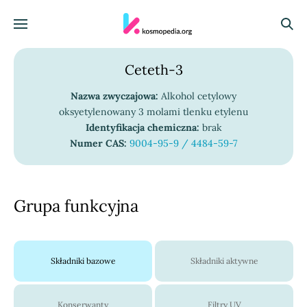
Skocz do treści
Menu
Szuka
Ceteth-3
Nazwa zwyczajowa:
Alkohol cetylowy
oksyetylenowany 3 molami tlenku etylenu
Identyfikacja chemiczna:
brak
Numer CAS:
9004-95-9 / 4484-59-7
Grupa funkcyjna
Składniki bazowe
Składniki aktywne
Konserwanty
Filtry UV