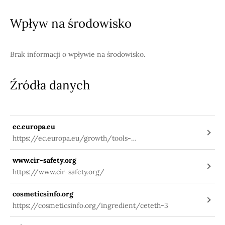
Wpływ na środowisko
Brak informacji o wpływie na środowisko.
Źródła danych
ec.europa.eu
https://ec.europa.eu/growth/tools-
databases/cosing/index.cfm?
www.cir-safety.org
fuseaction=search.details_v2&id=75153
https://www.cir-safety.org/
cosmeticsinfo.org
https://cosmeticsinfo.org/ingredient/ceteth-3