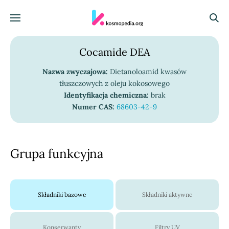
Skocz do treści
Menu
Szuka
Cocamide DEA
Nazwa zwyczajowa:
Dietanoloamid kwasów
tłuszczowych z oleju kokosowego
Identyfikacja chemiczna:
brak
Numer CAS:
68603-42-9
Grupa funkcyjna
Składniki bazowe
Składniki aktywne
Konserwanty
Filtry UV