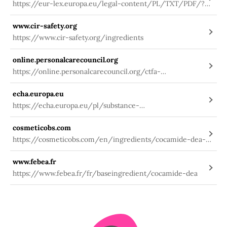
https://eur-lex.europa.eu/legal-content/PL/TXT/PDF/?
uri=CELEX:02009R1223-
www.cir-safety.org
20191127&qid=1580984703912&from=PL
https://www.cir-safety.org/ingredients
online.personalcarecouncil.org
https://online.personalcarecouncil.org/ctfa-
static/online/lists/cir-pdfs/pr593.pdf
echa.europa.eu
https://echa.europa.eu/pl/substance-
information/-/substanceinfo/100.065.123
cosmeticobs.com
https://cosmeticobs.com/en/ingredients/cocamide-dea-
1630
www.febea.fr
https://www.febea.fr/fr/baseingredient/cocamide-dea