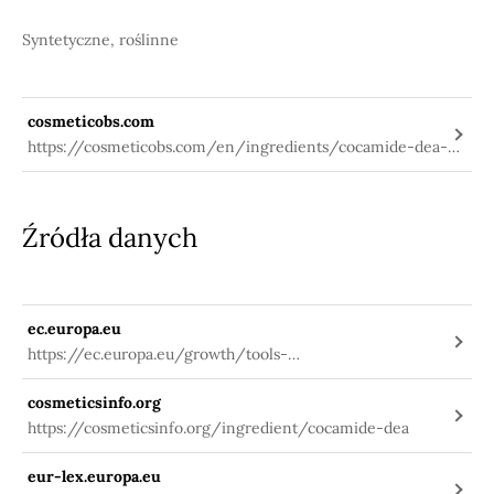
Syntetyczne, roślinne
cosmeticobs.com
https://cosmeticobs.com/en/ingredients/cocamide-dea-
1630
Źródła danych
ec.europa.eu
https://ec.europa.eu/growth/tools-
databases/cosing/index.cfm?
cosmeticsinfo.org
fuseaction=search.details_v2&id=32918
https://cosmeticsinfo.org/ingredient/cocamide-dea
eur-lex.europa.eu