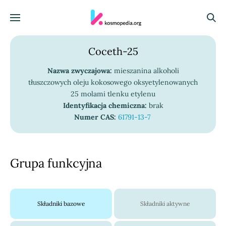
Skocz do treści
Menu
Szuka
Coceth-25
Nazwa zwyczajowa:
mieszanina alkoholi
tłuszczowych oleju kokosowego oksyetylenowanych
25 molami tlenku etylenu
Identyfikacja chemiczna:
brak
Numer CAS:
61791-13-7
Grupa funkcyjna
Składniki bazowe
Składniki aktywne