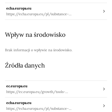
echa.europa.eu
https://echa.europa.eu/pl/substance-
information/-/substanceinfo/100.132.766
Wpływ na środowisko
Brak informacji o wpływie na środowisko.
Źródła danych
ec.europa.eu
https://ec.europa.eu/growth/tools-
databases/cosing/index.cfm?
echa.europa.eu
fuseaction=search.details_v2&id=55404
https://echa.europa.eu/pl/substance-