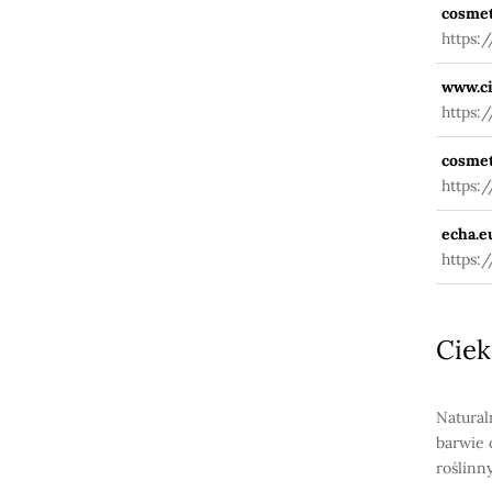
cosmet
https:
www.ci
https:
cosmet
https:
echa.e
https:
Ciek
Natural
barwie 
roślinn