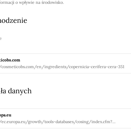
formacji o wpływie na środowisko.
hodzenie
e
icobs.com
//cosmeticobs.com/en/ingredients/copernicia-cerifera-cera-351
ła danych
opa.eu
//ec.europa.eu/growth/tools-databases/cosing/index.cfm?
tion=search.details_v2&id=55683