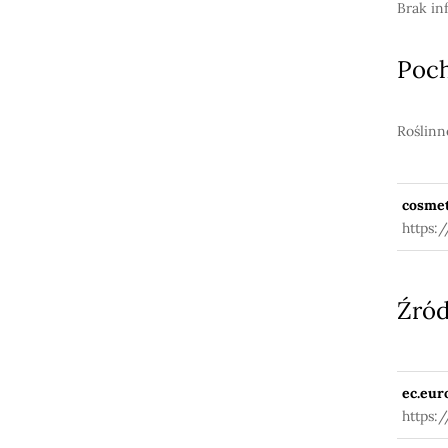
Brak in
Poc
Roślinn
cosmet
https:
Źród
ec.eur
https:
fuseac