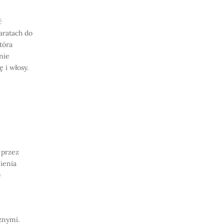
ć
aratach do
tóra
nie
 i włosy.
 przez
ienia
e
znymi.