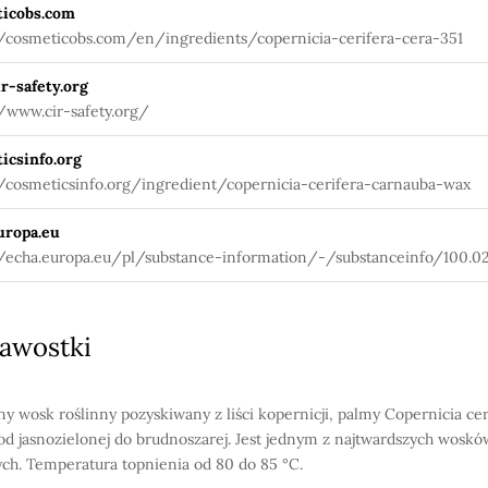
icobs.com
//cosmeticobs.com/en/ingredients/copernicia-cerifera-cera-351
r-safety.org
//www.cir-safety.org/
icsinfo.org
//cosmeticsinfo.org/ingredient/copernicia-cerifera-carnauba-wax
uropa.eu
//echa.europa.eu/pl/substance-information/-/substanceinfo/100.02
awostki
ny wosk roślinny pozyskiwany z liści kopernicji, palmy Copernicia cer
od jasnozielonej do brudnoszarej. Jest jednym z najtwardszych woskó
ych. Temperatura topnienia od 80 do 85 °C.