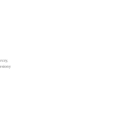
rczy,
iesiony