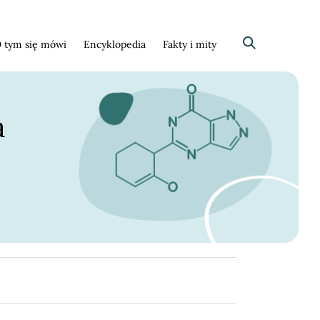
 tym się mówi
Encyklopedia
Fakty i mity
Szukaj
a