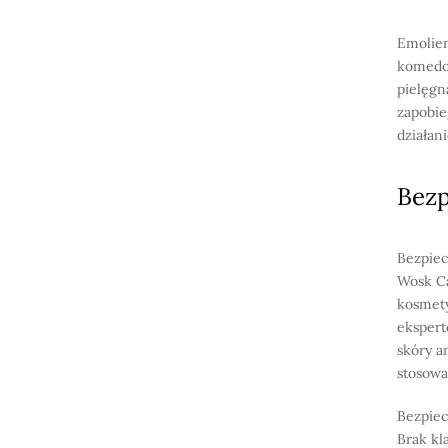
Emolien
komedog
pielęgn
zapobie
działan
Bez
Bezpiec
Wosk Ca
kosmety
ekspert
skóry a
stosowa
Bezpiec
Brak kl