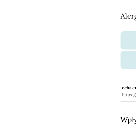
Aler
echa.e
https:
Wpły