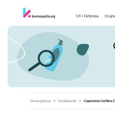
Skocz do treści
UV i Ochrona
Co je
Strona główna
Encyklopedia
Copernicia Cerifera 