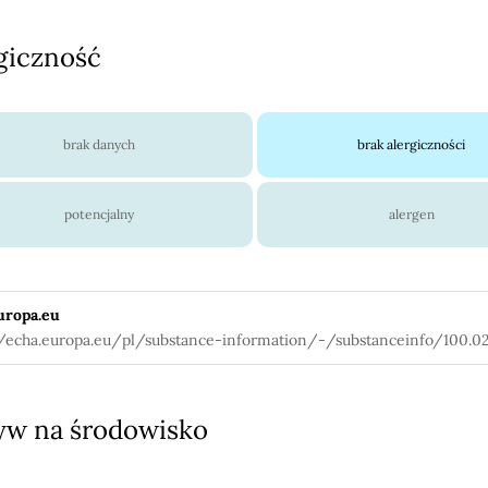
giczność
brak danych
brak alergiczności
potencjalny
alergen
uropa.eu
//echa.europa.eu/pl/substance-information/-/substanceinfo/100.02
w na środowisko