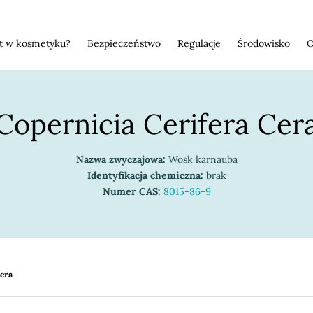
st w kosmetyku?
Bezpieczeństwo
Regulacje
Środowisko
O
Copernicia Cerifera Cer
Nazwa zwyczajowa:
Wosk karnauba
Identyfikacja chemiczna:
brak
Numer CAS:
8015-86-9
Cera