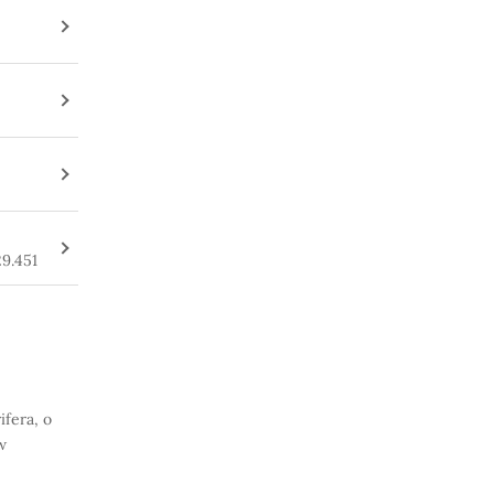
9.451
ifera, o
w