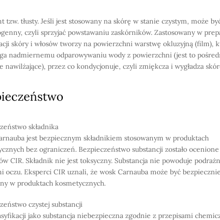
t tzw. tłusty. Jeśli jest stosowany na skórę w stanie czystym, może by
enny, czyli sprzyjać powstawaniu zaskórników. Zastosowany w prep
acji skóry i włosów tworzy na powierzchni warstwę okluzyjną (film), k
ga nadmiernemu odparowywaniu wody z powierzchni (jest to pośred
ie nawilżające), przez co kondycjonuje, czyli zmiękcza i wygładza skórę
pieczeństwo
zeństwo składnika
rnauba jest bezpiecznym składnikiem stosowanym w produktach
cznych bez ograniczeń. Bezpieczeństwo substancji zostało ocenione
ów CIR. Składnik nie jest toksyczny. Substancja nie powoduje podrażn
ni oczu. Eksperci CIR uznali, że wosk Carnauba może być bezpieczni
ny w produktach kosmetycznych.
zeństwo czystej substancji
asyfikacji jako substancja niebezpieczna zgodnie z przepisami chemic