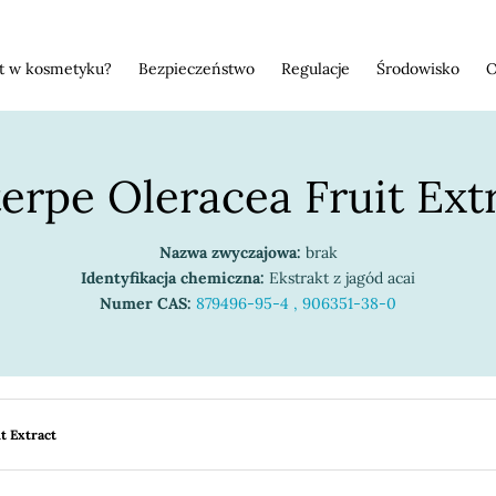
st w kosmetyku?
Bezpieczeństwo
Regulacje
Środowisko
O
erpe Oleracea Fruit Ext
Nazwa zwyczajowa:
brak
Identyfikacja chemiczna:
Ekstrakt z jagód acai
Numer CAS:
879496-95-4 , 906351-38-0
t Extract