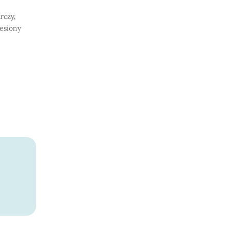
rczy,
iesiony