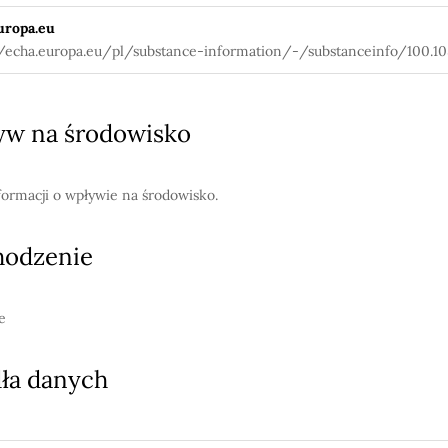
uropa.eu
//echa.europa.eu/pl/substance-information/-/substanceinfo/100.10
w na środowisko
formacji o wpływie na środowisko.
hodzenie
e
ła danych