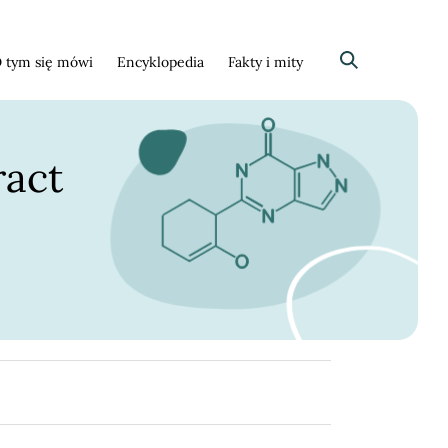
 tym się mówi
Encyklopedia
Fakty i mity
Szukaj
ract