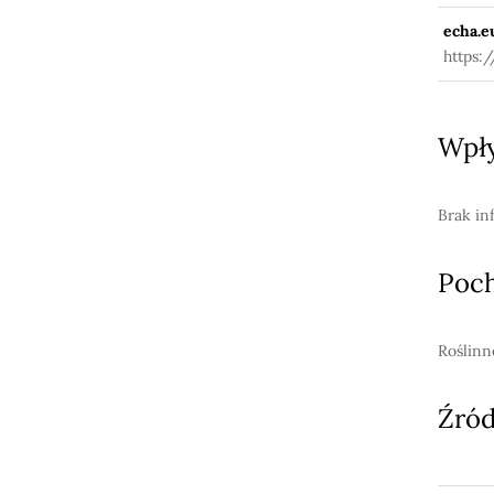
echa.e
https:
Wpły
Brak in
Poc
Roślinn
Źród