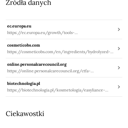
Źródła danych
ec.europa.eu
https://ec.europa.eu/growth/tools-
databases/cosing/index.cfm?
cosmeticobs.com
fuseaction=search.details_v2&id=85638
https://cosmeticobs.com/en/ingredients/hydrolyzed-
rhizobian-gum-1068
online.personalcarecouncil.org
https://online.personalcarecouncil.org/ctfa-
static/online/lists/cir-pdfs/PR611.pdf
biotechnologia.pl
https://biotechnologia.pl/kosmetologia/easyliance-
natychmiastowy-efekt-liftingujacy-od-impag,10973
Ciekawostki