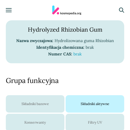
Skocz do treści
Menu
Szuka
Hydrolyzed Rhizobian Gum
Nazwa zwyczajowa:
Hydrolizowana guma Rhizobian
Identyfikacja chemiczna:
brak
Numer CAS:
brak
Grupa funkcyjna
Składniki bazowe
Składniki aktywne
Konserwanty
Filtry UV