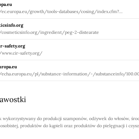
opa.eu
//ec.europa.eu/growth/tools-databases/cosing/index.cfm?
tion=search.details_v2&id=36029
icsinfo.org
//cosmeticsinfo.org/ingredient/peg-2-distearate
r-safety.org
//www.cir-safety.org/
uropa.eu
//echa.europa.eu/pl/substance-information/-/substanceinfo/100.00
awostki
k wykorzystywany do produkcji szamponów, odżywek do włosów, śr
 osobistej, produktów do kąpieli oraz produktów do pielęgnacji i czys