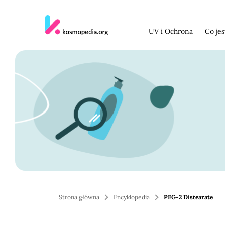
Skocz do treści
UV i Ochrona
Co je
Strona główna
Encyklopedia
PEG-2 Distearate