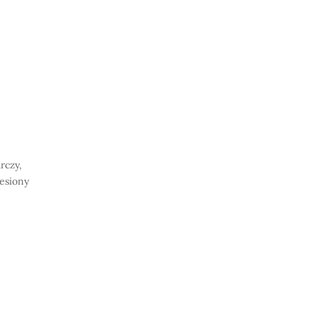
rczy,
iesiony