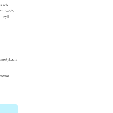
a ich
niu wody
 czyli
smetykach.
znymi.