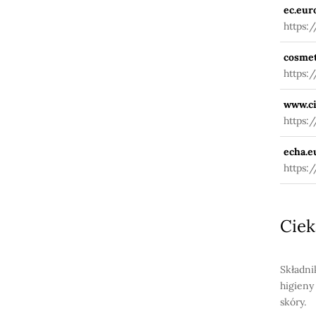
ec.eur
https:
fuseac
cosmet
https:
www.ci
https:
echa.e
https:
Ciek
Składni
higieny
skóry.