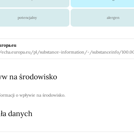
potencjalny
alergen
uropa.eu
//echa.europa.eu/pl/substance-information/-/substanceinfo/100.00
w na środowisko
formacji o wpływie na środowisko.
ła danych