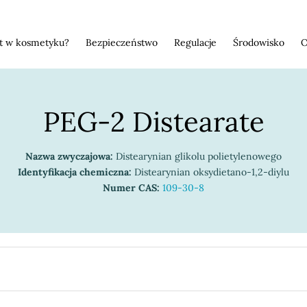
st w kosmetyku?
Bezpieczeństwo
Regulacje
Środowisko
O
PEG-2 Distearate
Nazwa zwyczajowa:
Distearynian glikolu polietylenowego
Identyfikacja chemiczna:
Distearynian oksydietano-1,2-diylu
Numer CAS:
109-30-8