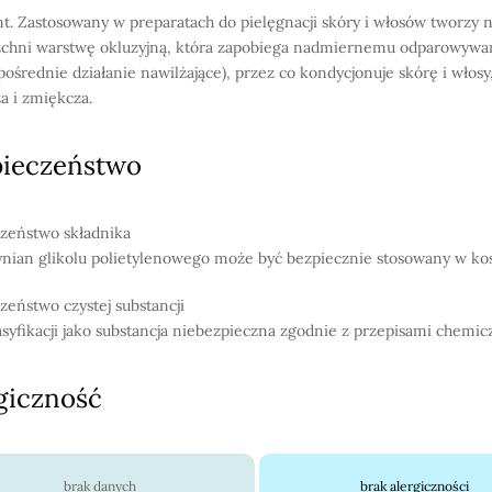
t. Zastosowany w preparatach do pielęgnacji skóry i włosów tworzy n
chni warstwę okluzyjną, która zapobiega nadmiernemu odparowywa
 pośrednie działanie nawilżające), przez co kondycjonuje skórę i włosy,
a i zmiękcza.
pieczeństwo
zeństwo składnika
ynian glikolu polietylenowego może być bezpiecznie stosowany w ko
zeństwo czystej substancji
asyfikacji jako substancja niebezpieczna zgodnie z przepisami chemic
giczność
brak danych
brak alergiczności