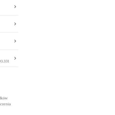
3.331
odków
zczenia