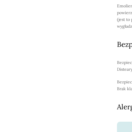
Emolien
powierz
(jest to
wygładz
Bez
Bezpiec
Distear
Bezpiec
Brak kl
Aler