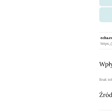
echa.e
https:
Wpły
Brak in
Źród