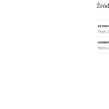
Źród
ec.eur
https:
fuseac
cosmet
https: