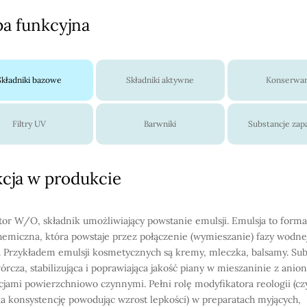
a funkcyjna
Składniki bazowe
Składniki aktywne
Konserwa
Filtry UV
Barwniki
Substancje za
cja w produkcie
or W/O, składnik umożliwiający powstanie emulsji. Emulsja to forma
hemiczna, która powstaje przez połączenie (wymieszanie) fazy wodnej
. Przykładem emulsji kosmetycznych są kremy, mleczka, balsamy. Sub
órcza, stabilizująca i poprawiająca jakość piany w mieszaninie z ani
cjami powierzchniowo czynnymi. Pełni rolę modyfikatora reologii (czy
a konsystencję powodując wzrost lepkości) w preparatach myjących,