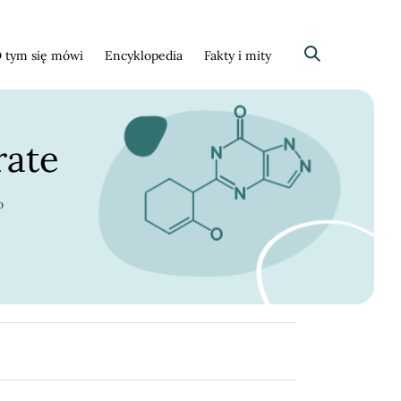
 tym się mówi
Encyklopedia
Fakty i mity
Szukaj
rate
o