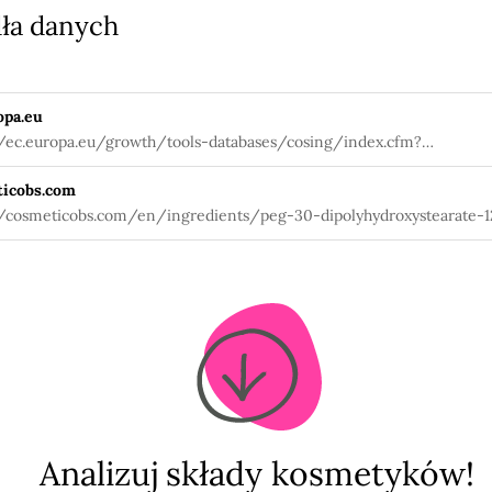
ła danych
opa.eu
//ec.europa.eu/growth/tools-databases/cosing/index.cfm?
tion=search.details_v2&id=78224
icobs.com
//cosmeticobs.com/en/ingredients/peg-30-dipolyhydroxystearate-
Analizuj składy kosmetyków!