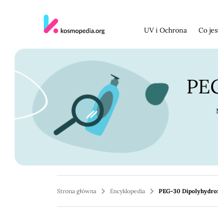
Skocz do treści
UV i Ochrona
Co je
PEG
Strona główna
Encyklopedia
PEG-30 Dipolyhydro