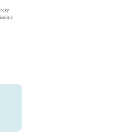
rczy,
iesiony