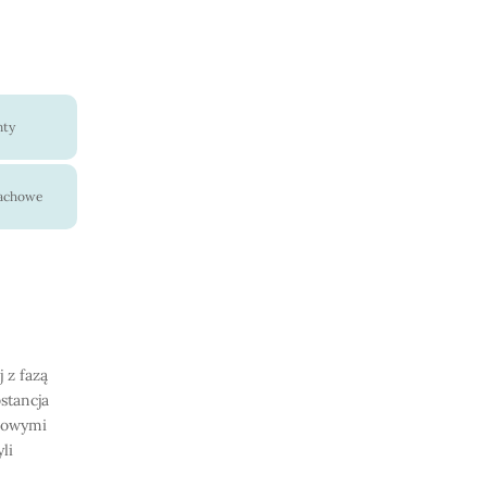
nty
pachowe
 z fazą
stancja
onowymi
li