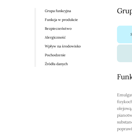
Grup
Grupa funkcyjna
Funkcja w produkcie
Bezpieczeństwo
Alergiczność
Wpływ na środowisko
Pochodzenie
Źródła danych
Funk
Emulgat
fizykoc
olejową
pianotw
substan
poprawi