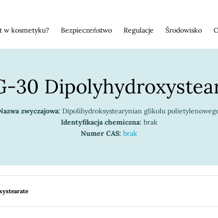
st w kosmetyku?
Bezpieczeństwo
Regulacje
Środowisko
O
-30 Dipolyhydroxystea
Nazwa zwyczajowa:
Dipolihydroksystearynian glikolu polietylenoweg
Identyfikacja chemiczna:
brak
Numer CAS:
brak
xystearate