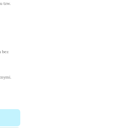
u tzw.
h bez
znymi.