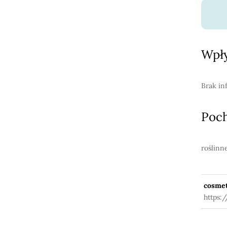
Wpły
Brak in
Poc
roślinn
cosmet
https: