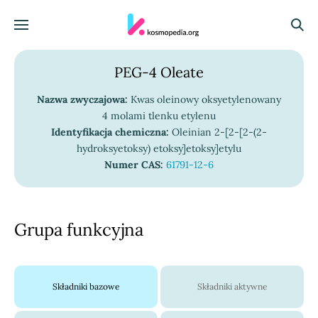
Skocz do treści
Menu
Szuka
PEG-4 Oleate
Nazwa zwyczajowa:
Kwas oleinowy oksyetylenowany
4 molami tlenku etylenu
Identyfikacja chemiczna:
Oleinian 2-[2-[2-(2-
hydroksyetoksy) etoksy]etoksy]etylu
Numer CAS:
61791-12-6
Grupa funkcyjna
Składniki bazowe
Składniki aktywne