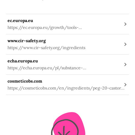
ec.europa.eu
https://ec.europa.eu/growth/tools-
databases/cosing/index.cfm?
www.cir-safety.org
fuseaction=search.details_v2&id=78323
https://www.cir-safety.org/ingredients
echa.europa.eu
https://echa.europa.eu/pl/substance-
information/-/substanceinfo/100.105.647
cosmeticobs.com
https://cosmeticobs.com/en/ingredients/peg-20-castor-
oil-3898