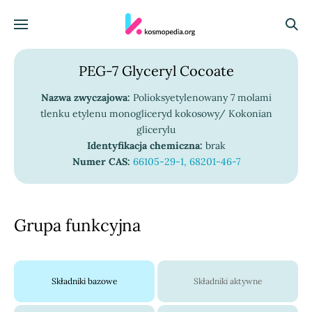
Skocz do treści
Menu
Szuka
PEG-7 Glyceryl Cocoate
Nazwa zwyczajowa:
Polioksyetylenowany 7 molami
tlenku etylenu monogliceryd kokosowy/ Kokonian
glicerylu
Identyfikacja chemiczna:
brak
Numer CAS:
66105-29-1, 68201-46-7
Grupa funkcyjna
Składniki bazowe
Składniki aktywne