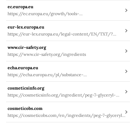
ec.europa.eu
https://ec.europa.eu/growth/tools-
databases/cosing/index.cfm?
eur-lex.europa.eu
fuseaction=search.details_v2&id=77274
https://eur-lex.europa.eu/legal-content/EN/TXT/?
uri=celex:32009R1223
www.cir-safety.org
https://www.cir-safety.org/ingredients
echa.europa.eu
https://echa.europa.eu/pl/substance-
information/-/substanceinfo/100.131.684
cosmeticsinfo.org
https://cosmeticsinfo.org/ingredient/peg-7-glyceryl-
cocoate
cosmeticobs.com
https://cosmeticobs.com/en/ingredients/peg-7-glyceryl-
cocoate-196