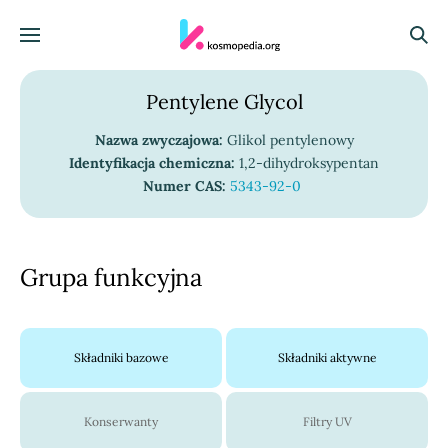
Skocz do treści
Menu
Szuka
Pentylene Glycol
Nazwa zwyczajowa:
Glikol pentylenowy
Identyfikacja chemiczna:
1,2-dihydroksypentan
Numer CAS:
5343-92-0
Grupa funkcyjna
Składniki bazowe
Składniki aktywne
Konserwanty
Filtry UV