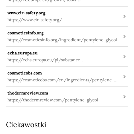
databases/cosing/index.cfm?
www.cir-safety.org
fuseaction=search.details_v2&id=58983
https://www.cir-safety.org/
cosmeticsinfo.org
https://cosmeticsinfo.org/ingredient/pentylene-glycol
echa.europa.eu
https://echa.europa.eu/pl/substance-
information/-/substanceinfo/100.023.896
cosmeticobs.com
https://cosmeticobs.com/en/ingredients/pentylene-
glycol-199
thedermreview.com
https://thedermreview.com/pentylene-glycol
Ciekawostki