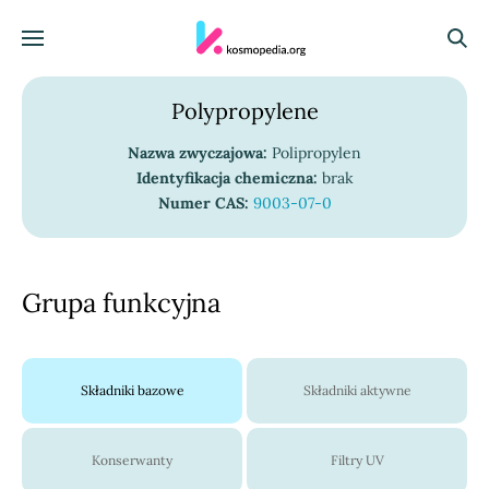
Skocz do treści
Menu
Szuka
Polypropylene
Nazwa zwyczajowa:
Polipropylen
Identyfikacja chemiczna:
brak
Numer CAS:
9003-07-0
Grupa funkcyjna
Składniki bazowe
Składniki aktywne
Konserwanty
Filtry UV