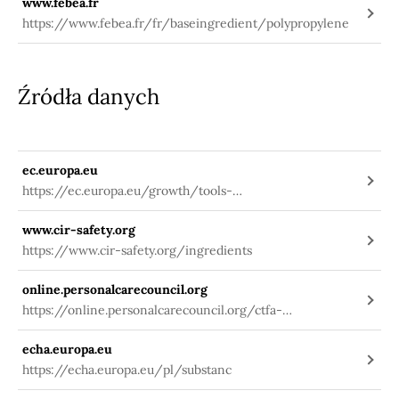
www.febea.fr
https://www.febea.fr/fr/baseingredient/polypropylene
Źródła danych
ec.europa.eu
https://ec.europa.eu/growth/tools-
databases/cosing/index.cfm?
www.cir-safety.org
fuseaction=search.details_v2&id=36847
https://www.cir-safety.org/ingredients
online.personalcarecouncil.org
https://online.personalcarecouncil.org/ctfa-
static/online/lists/cir-pdfs/FR687.pdf
echa.europa.eu
https://echa.europa.eu/pl/substanc