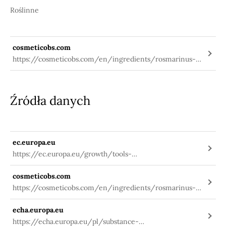
Roślinne
cosmeticobs.com
https://cosmeticobs.com/en/ingredients/rosmarinus-
officinalis-leaf-oil-117
Źródła danych
ec.europa.eu
https://ec.europa.eu/growth/tools-
databases/cosing/index.cfm?
cosmeticobs.com
fuseaction=search.details_v2&id=79866
https://cosmeticobs.com/en/ingredients/rosmarinus-
officinalis-leaf-oil-117
echa.europa.eu
https://echa.europa.eu/pl/substance-