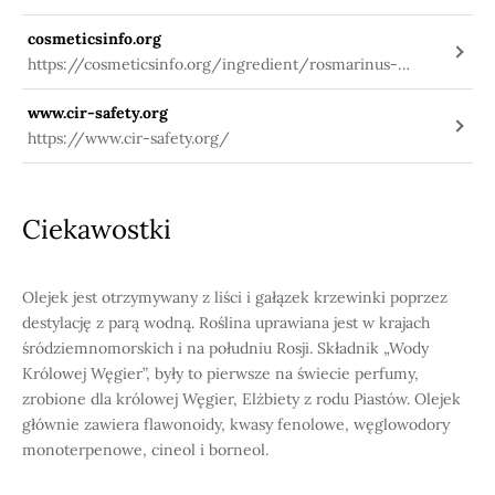
information/-/substanceinfo/100.109.428
cosmeticsinfo.org
https://cosmeticsinfo.org/ingredient/rosmarinus-
officinalis-rosemary-leaf-oil
www.cir-safety.org
https://www.cir-safety.org/
Ciekawostki
Olejek jest otrzymywany z liści i gałązek krzewinki poprzez
destylację z parą wodną. Roślina uprawiana jest w krajach
śródziemnomorskich i na południu Rosji. Składnik „Wody
Królowej Węgier”, były to pierwsze na świecie perfumy,
zrobione dla królowej Węgier, Elżbiety z rodu Piastów. Olejek
głównie zawiera flawonoidy, kwasy fenolowe, węglowodory
monoterpenowe, cineol i borneol.