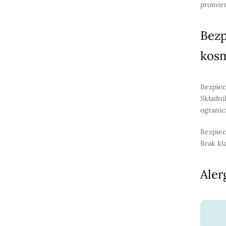
promie
Bezp
kos
Bezpiec
Składni
ogranic
Bezpiec
Brak kl
Aler