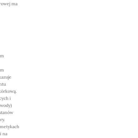
trowej ma
ym
em
kazuje
ntu
kórkową.
cych i
 wody)
 stanów
ry.
osmetykach
i na