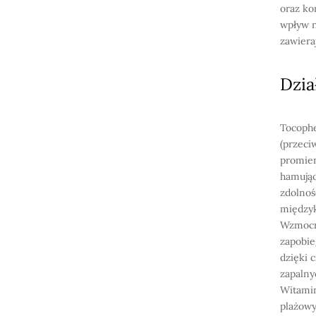
oraz ko
wpływ n
zawiera
Dzia
Tocophe
(przeci
promie
hamując
zdolnoś
międzyk
Wzmocni
zapobie
dzięki 
zapalny
Witamin
plażowy