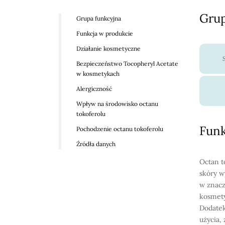
Grup
Grupa funkcyjna
Funkcja w produkcie
Działanie kosmetyczne
Bezpieczeństwo Tocopheryl Acetate
w kosmetykach
Alergiczność
Wpływ na środowisko octanu
tokoferolu
Funk
Pochodzenie octanu tokoferolu
Źródła danych
Octan t
skóry 
w znacz
kosmety
Dodatek
użycia,