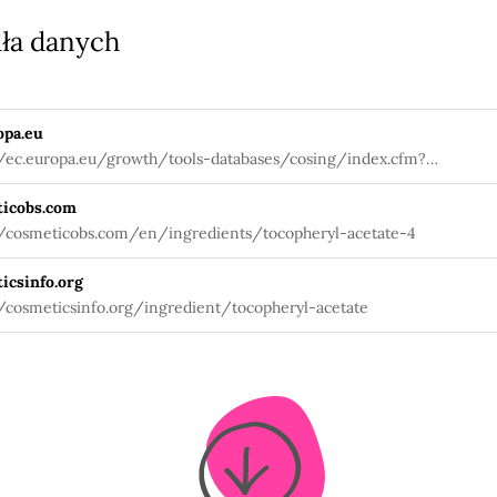
ła danych
opa.eu
//ec.europa.eu/growth/tools-databases/cosing/index.cfm?
tion=search.details_v2&id=38627
icobs.com
//cosmeticobs.com/en/ingredients/tocopheryl-acetate-4
icsinfo.org
//cosmeticsinfo.org/ingredient/tocopheryl-acetate