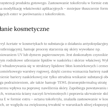
nsystencji produktu gotowego. Zastosowanie tokoferolu w formie es
a modyfikację właściwości aplikacyjnych – mniejsze tłuszczenie form
jących ester w porównaniu z tokoferolem.
łanie kosmetyczne
ryl Acetate w kosmetykach to substancja o działaniu antyoksydacyjn
wutleniającym), hamuje procesy starzenia się skóry wywołane np.
niowaniem UV lub dymem papierosowym. Jest doskonałym czynniki
ym rodnikowe utlenianie lipidów w naskórku i skórze właściwej. Wy
ć wbudowywania się w struktury lipidowe błon komórkowych i ceme
omórkowego warstwy rogowej, dzięki czemu wzmacnia barierę nas
enie bariery naskórkowej nie tylko utrudnia wnikanie substancji ob
ga podrażnieniom, ale także hamuje TEWL (transepidermalną utratę
czemu wpływa na poprawę nawilżenia skóry. Zapobiega powstawaniu
ch, wzmacnia ściany naczyń krwionośnych i poprawia ukrwaienie skó
a E w formie estru – octanu tokoferylu, znalazła zastosowanie w k
ch, ze względu na zwiększoną trwałość w warunkach silnej ekspozycj