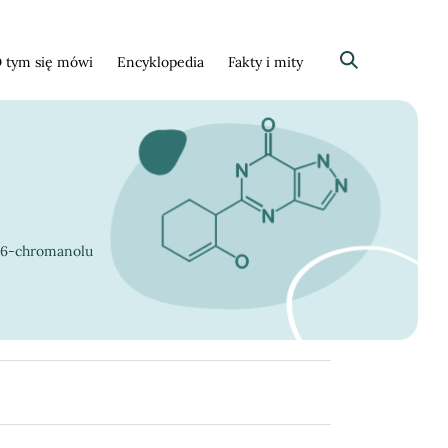
 tym się mówi
Encyklopedia
Fakty i mity
Szukaj
)-6-chromanolu