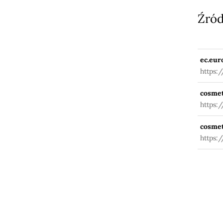
Źród
ec.eur
https:
fuseac
cosmet
https:
cosmet
https: