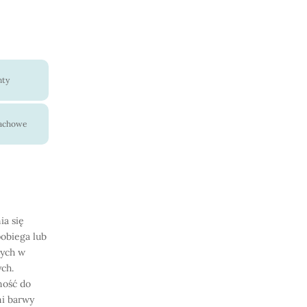
nty
pachowe
ia się
obiega lub
tych w
ch.
ność do
mi barwy