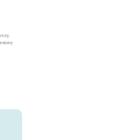
rczy,
iesiony