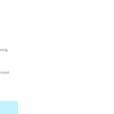
nieją
znymi.