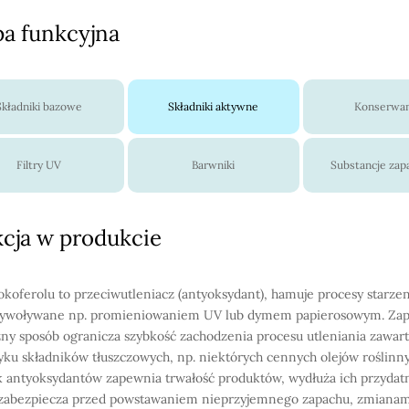
a funkcyjna
Składniki bazowe
Składniki aktywne
Konserwa
Filtry UV
Barwniki
Substancje za
cja w produkcie
okoferolu to przeciwutleniacz (antyoksydant), hamuje procesy starzen
wywoływane np. promieniowaniem UV lub dymem papierosowym. Zap
ny sposób ogranicza szybkość zachodzenia procesu utleniania zawar
ku składników tłuszczowych, np. niektórych cennych olejów roślinny
 antyoksydantów zapewnia trwałość produktów, wydłuża ich przydat
 zabezpiecza przed powstawaniem nieprzyjemnego zapachu, zmiana