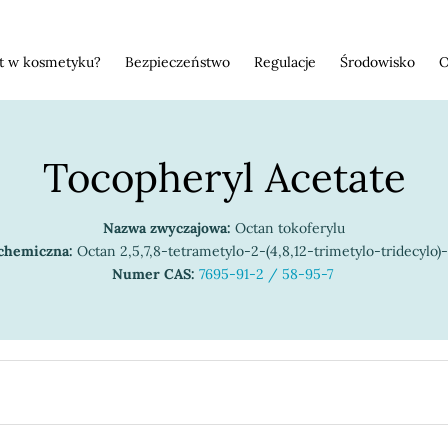
st w kosmetyku?
Bezpieczeństwo
Regulacje
Środowisko
O
Tocopheryl Acetate
Nazwa zwyczajowa:
Octan tokoferylu
 chemiczna:
Octan 2,5,7,8-tetrametylo-2-(4,8,12-trimetylo-tridecylo
Numer CAS:
7695-91-2 / 58-95-7