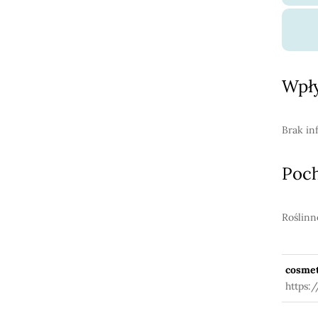
Wpły
Brak in
Poch
Roślinn
cosmet
https: