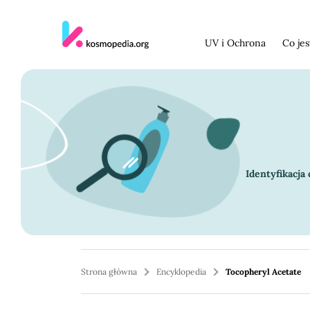
Skocz do treści
UV i Ochrona
Co je
Identyfikacja
Strona główna
Encyklopedia
Tocopheryl Acetate