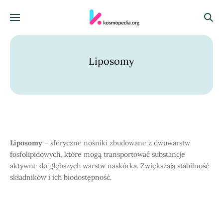
Skocz do treści
Menu
Szuka
Liposomy
Liposomy
– sferyczne nośniki zbudowane z dwuwarstw
fosfolipidowych, które mogą transportować substancje
aktywne do głębszych warstw naskórka. Zwiększają stabilność
składników i ich biodostępność.