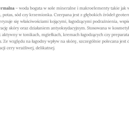
ermalna
– woda bogata w sole mineralne i makroelementy takie jak 
 potas, sód czy krzemionka. Czerpana jest z głębokich źródeł geote
eryzuje się właściwościami kojącymi, łagodzącymi podrażnienia, wspi
ację skóry oraz działaniem antyoksydacyjnym. Stosowana w kosmety
k aktywny w tonikach, mgiełkach, kremach łagodzących czy preparat
u. Ze względu na łagodny wpływ na skórę, szczególnie polecana jest 
cji cery wrażliwej, delikatnej.