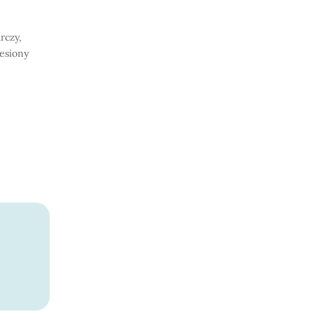
rczy,
iesiony