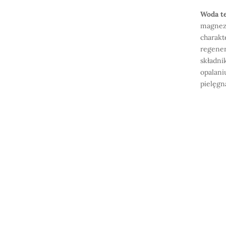
Woda t
magnez,
charakt
regener
składni
opalani
pielęgna