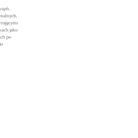
wapń,
rmalnych,
erającymi
kach jako
ach po
do