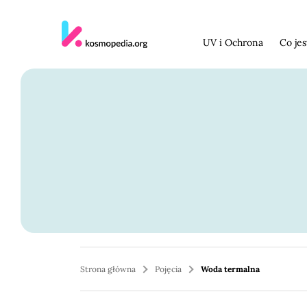
Skocz do treści
UV i Ochrona
Co je
Strona główna
Pojęcia
Woda termalna