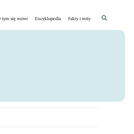
 tym się mówi
Encyklopedia
Fakty i mity
Szukaj